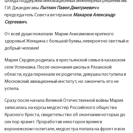
Фонда поддержки инновационных инженерных решений им.
Г.И. Джанджгавы
Лыткин Павел Дмитриевич
и
председатель Совета ветеранов
Макаров Александр
Сергеевич.
От всей души пожелали Марии Анисимовне крепкого
здоровья! Женщина с большой буквы, невероятно светлый и
добрый человек!
Мария Сердюк родилась в крестьянской семье в казахском
селе Успеновка. После окончания школы в Рязанской
области, куда переехали ее родители, девушка поступила в
Московский авиационный институт, но закончить его не
успела.
Сразу после начала Великой Отечественной войны Мария
записалась на курсы медсестер Российского общества
Красного Креста, свидетельство об окончании которых до
сих пор хранит. Проработав некоторое время в
воронежском госпитале, медсестра попала на фронт и всю